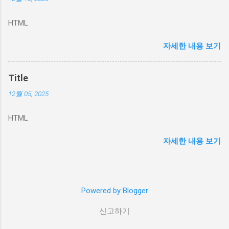
조밀한 거품의 폼 타입. 저녁 2차 세안에 적합,
보송하게 마무리. 아침용 — 라곰 젤 투 워터 클
HTML
렌저 후기 매일 아침, 라곰 젤 투 워터 클렌저 는
피부를 편안하게 깨워주는 느낌이에요. 젤이 물
자세한 내용 보기
처럼 변해 미끌미끌하게 롤링되다가 가볍게 헹
구면 수분막이 남아서 당김이 거의 없어요. 민감
한 날에도 무난했고, 다음 단계 스킨케어 흡수가
Title
잘 되는 편이었습니다. 장점 : 당김 적음, 민감한
12월 05, 2025
날에도 순함, 수분감 남음 2. 아쉬운 점 : 메이크
업 잔여물 제거용으로는 부족, 물기 많은 상태에
HTML
선 물기 많은 상태에선 흘러내림 라곰 워터 클렌
저 저녁용 — 라곰 셀럽 마이크로 폼 클렌저 후기
자세한 내용 보기
라곰 셀럽 마이크로 폼 클렌저 는 거품이 조밀하
고 부드러워 자극감이 적었습니다. 선크림·가벼
운 메이크업 잔여감 정리에 충분했고, 마무리는
보송하지만 건조하게 당기진 않았어요. 저는 오
Powered by Blogger
일/밤 1차 후 2차 세안으로 가장 만족도가 높았
습니다. 장점 : 풍성한 미세거품, 세정력과 순함
신고하기
의 균형, 데일리 2차 세안에 적합 아쉬운 점 : 매